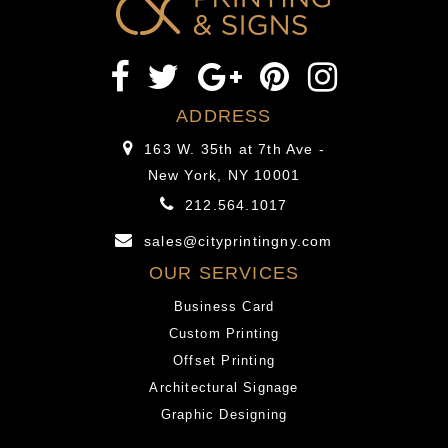
a
онлай
day
казин
at
вулкан
the
derby
ADDRESS
в
163 W. 35th at 7th Ave -
онлай
New York, NY 10001
казин
212.564.1017
вулка
sales@cityprintingny.com
OUR SERVICES
Business Card
Custom Printing
Offset Printing
Architectural Signage
Graphic Designing